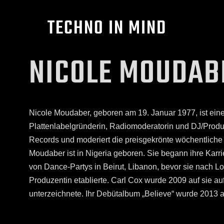
TECHNO IN MIND
NICOLE MOUDAB
Nicole Moudaber, geboren am 19. Januar 1977, ist eine
Plattenlabelgründerin, Radiomoderatorin und DJ/Produz
Records und moderiert die preisgekrönte wöchentlic
Moudaber ist in Nigeria geboren. Sie begann ihre Karr
von Dance-Partys in Beirut, Libanon, bevor sie nach L
Produzentin etablierte. Carl Cox wurde 2009 auf sie au
unterzeichnete. Ihr Debütalbum „Believe“ wurde 2013 a